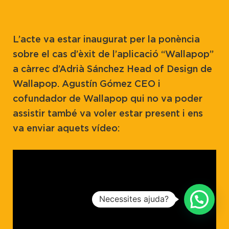
L’acte va estar inaugurat per la ponència
sobre el cas d’èxit de l’aplicació “Wallapop”
a càrrec d’Adrià Sánchez Head of Design de
Wallapop. Agustín Gómez CEO i
cofundador de Wallapop qui no va poder
assistir també va voler estar present i ens
va enviar aquets vídeo:
Necessites ajuda?