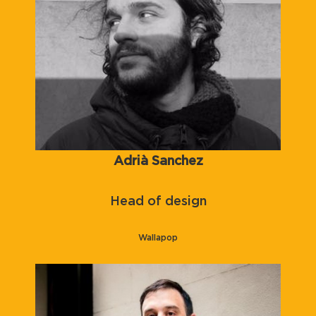
Adrià Sanchez
Head of design
Wallapop