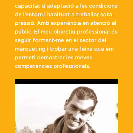
capacitat d’adaptació a les condicions
de l’entorn i habituat a treballar sota
pressió. Amb experiència en atenció al
públic. El meu objectiu professional és
seguir formant-me en el sector del
màrqueting i trobar una feina que em
permeti demostrar les meves
competències professionals.