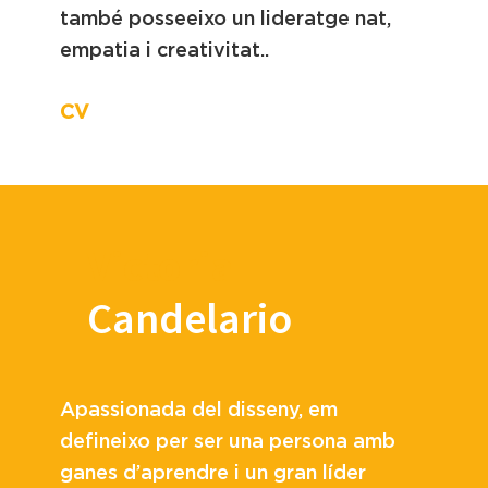
també posseeixo un lideratge nat,
empatia i creativitat..
CV
Victoria
Candelario
Apassionada del disseny, em
defineixo per ser una persona amb
ganes d’aprendre i un gran líder