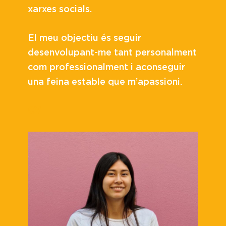
xarxes socials.
El meu objectiu és seguir
desenvolupant-me tant personalment
com professionalment i aconseguir
una feina estable que m’apassioni.
CV