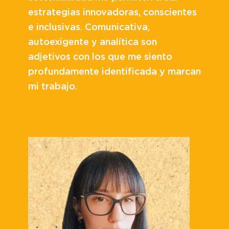
estrategias innovadoras, conscientes
e inclusivas. Comunicativa,
autoexigente y analítica son
adjetivos con los que me siento
profundamente identificada y marcan
mi trabajo.
CV
LinkedIn